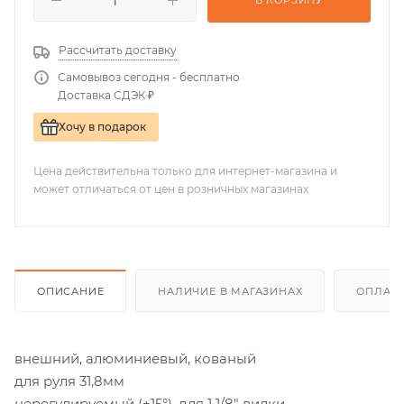
В КОРЗИНУ
Рассчитать доставку
Самовывоз сегодня - бесплатно
Доставка СДЭК ₽
Хочу в подарок
Цена действительна только для интернет-магазина и
может отличаться от цен в розничных магазинах
ОПИСАНИЕ
НАЛИЧИЕ В МАГАЗИНАХ
ОПЛАТА
внешний, алюминиевый, кованый
для руля 31,8мм
нерегулируемый (+15°), для 1 1/8" вилки