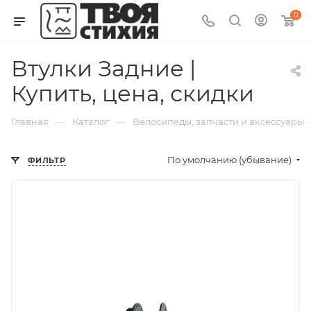
0
Втулки Задние |
Купить, цена, скидки
—
—
Главная
Каталог
Велосипеды, запчасти и аксессуары
По умолчанию (убывание)
ФИЛЬТР