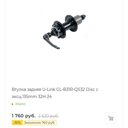
Втулка задняя U-Link GL-B31R-QS32 Disc с
эксц.135mm 32H 24
Мало
1 760
руб.
2 520
руб.
-
30
%
Экономия
760
руб.