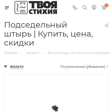
0
Подседельный
штырь | Купить, цена,
скидки
—
—
Главная
Каталог
Велосипеды, запчасти и аксессуары
По умолчанию (убывание)
ФИЛЬТР