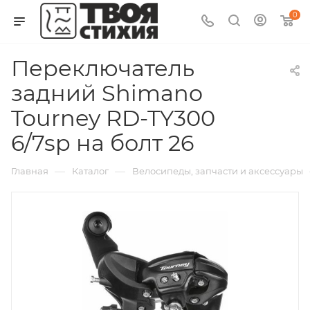
0
Переключатель
задний Shimano
Tourney RD-TY300
6/7sp на болт 26
—
—
Главная
Каталог
Велосипеды, запчасти и аксессуары