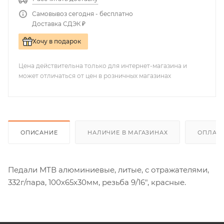
Самовывоз сегодня - бесплатно
Доставка СДЭК ₽
Хочу в подарок
Цена действительна только для интернет-магазина и
может отличаться от цен в розничных магазинах
ОПИСАНИЕ
НАЛИЧИЕ В МАГАЗИНАХ
ОПЛАТА
Педали МТВ алюминиевые, литые, с отражателями,
332г/пара, 100х65х30мм, резьба 9/16", красные.