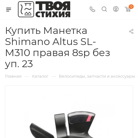
0
Купить Манетка
Shimano Altus SL-
M310 правая 8sp без
уп. 23
—
—
Главная
Каталог
Велосипеды, запчасти и аксессуары