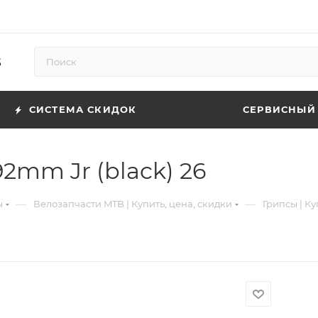
5
СИСТЕМА СКИДОК
СЕРВИСНЫЙ
2mm Jr (black) 26
—
—
ы
Велозапчасти MTB | Купить, цена, скидки
Грипсы | Ку