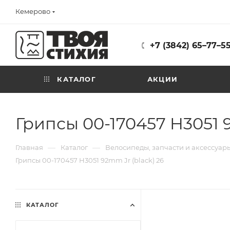
Кемерово
+7 (3842) 65–77–5
КАТАЛОГ
АКЦИИ
Грипсы 00-170457 H3051 9
—
—
Главная
Каталог
Велосипеды, запчасти и аксессуар
Грипсы 00-170457 H3051 92mm Jr (black) 26
КАТАЛОГ