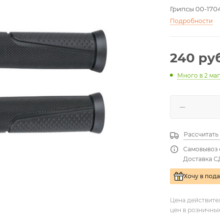
Грипсы 00-1704
Подробности
240
руб
Много
в 2 ма
Рассчитать
Самовывоз 
Доставка С
Хочу в под
Цена действите
цен в розничны