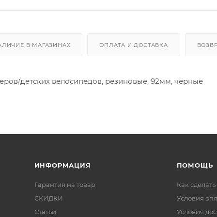
АЛИЧИЕ В МАГАЗИНАХ
ОПЛАТА И ДОСТАВКА
ВОЗВ
еров/детских велосипедов, резиновые, 92мм, черные
ИНФОРМАЦИЯ
ПОМОЩЬ
Гарантия на товар
Как сделать
СКИДКИ
Условия оп
Статьи
Условия дос