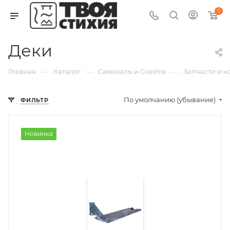
0
Деки
—
—
—
Главная
Каталог
Самокаты и Скейты
Запчасти и 
По умолчанию (убывание)
ФИЛЬТР
Новинка