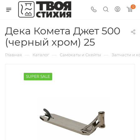
0
Дека Комета Джет 500
(черный хром) 25
—
—
—
Главная
Каталог
Самокаты и Скейты
Запчасти и 
SUPER SALE