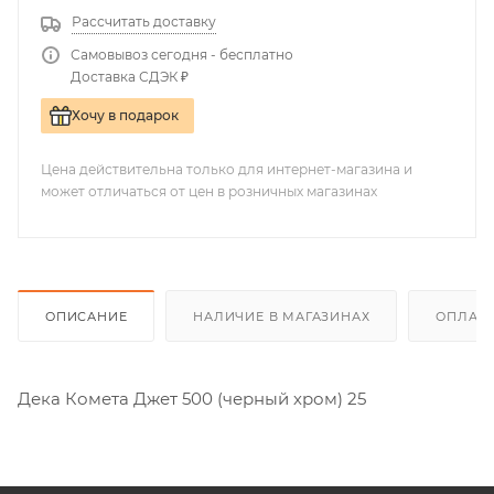
Рассчитать доставку
Самовывоз сегодня - бесплатно
Доставка СДЭК ₽
Хочу в подарок
Цена действительна только для интернет-магазина и
может отличаться от цен в розничных магазинах
ОПИСАНИЕ
НАЛИЧИЕ В МАГАЗИНАХ
ОПЛАТА
Дека Комета Джет 500 (черный хром) 25