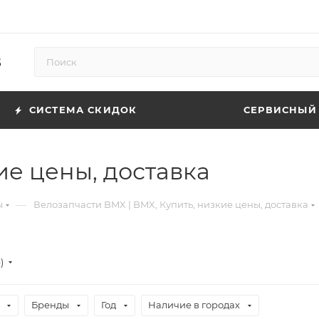
5
СИСТЕМА СКИДОК
СЕРВИСНЫЙ
ие цены, доставка
—
ы
Велозапчасти BMX | BMX, Купить, низкие цены, доставка
е)
Бренды
Год
Наличие в городах