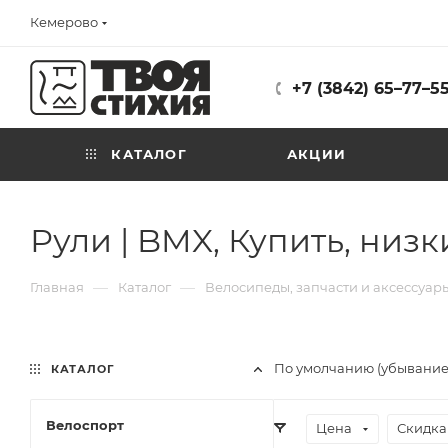
Кемерово
+7 (3842) 65–77–5
КАТАЛОГ
АКЦИИ
Рули | BMX, Купить, низк
—
—
Главная
Каталог
Велосипеды, запчасти и аксессуар
По умолчанию (убывани
КАТАЛОГ
Велоспорт
Цена
Скидка