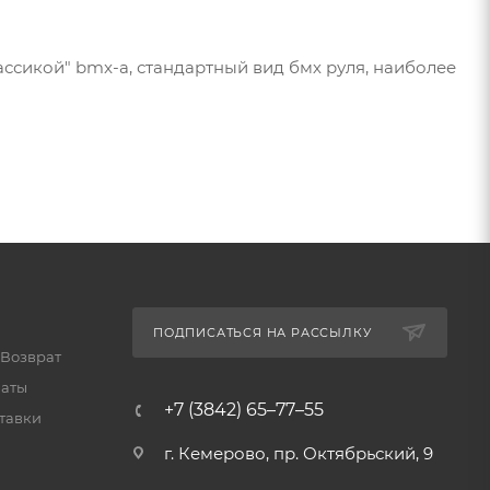
лассикой" bmx-а, стандартный вид бмх руля, наиболее
ПОДПИСАТЬСЯ НА РАССЫЛКУ
 Возврат
латы
+7 (3842) 65–77–55
тавки
г. Кемерово, пр. Октябрьский, 9