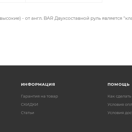
высокие) - от англ. BAR Двухсоставной руль является "к
ИНФОРМАЦИЯ
ПОМОЩЬ
Гарантия на товар
Как сделать
СКИДКИ
Условия оп
Статьи
Условия дос