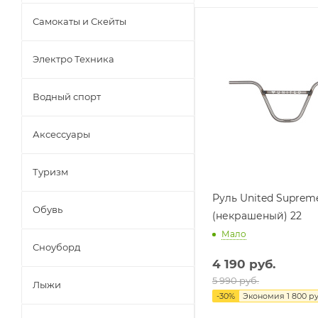
Самокаты и Скейты
Электро Техника
Водный спорт
Аксессуары
Туризм
Руль United Supreme
Обувь
(некрашеный) 22
Мало
Сноуборд
4 190
руб.
5 990
руб.
Лыжи
-
30
%
Экономия
1 800
ру