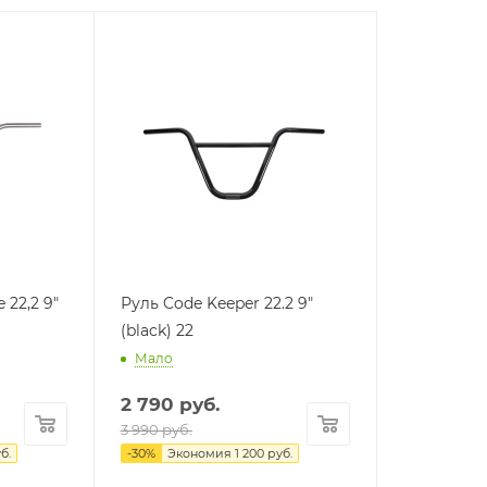
 22,2 9"
Руль Code Keeper 22.2 9"
(black) 22
Мало
2 790
руб.
3 990
руб.
б.
-
30
%
Экономия
1 200
руб.