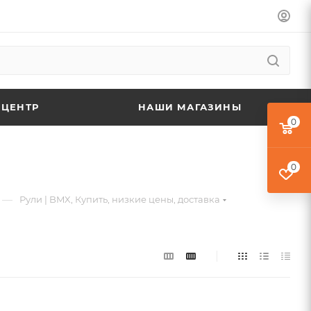
 ЦЕНТР
НАШИ МАГАЗИНЫ
0
0
—
Рули | BMX, Купить, низкие цены, доставка