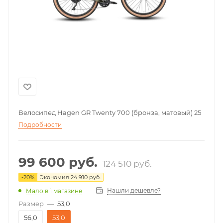
Велосипед Hagen GR Twenty 700 (бронза, матовый) 25
Подробности
99 600
руб.
124 510
руб.
-
20
%
Экономия
24 910
руб.
Нашли дешевле?
Мало
в 1 магазине
Размер
—
53,0
56,0
53,0