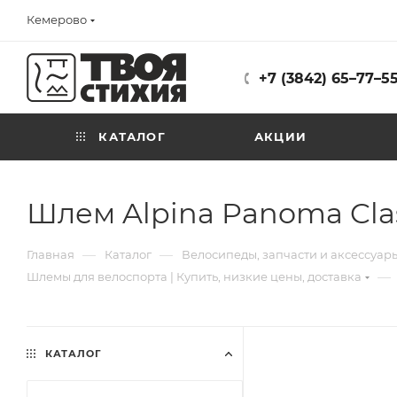
Кемерово
+7 (3842) 65–77–5
КАТАЛОГ
АКЦИИ
Шлем Alpina Panoma Class
—
—
Главная
Каталог
Велосипеды, запчасти и аксессуар
—
Шлемы для велоспорта | Купить, низкие цены, доставка
КАТАЛОГ