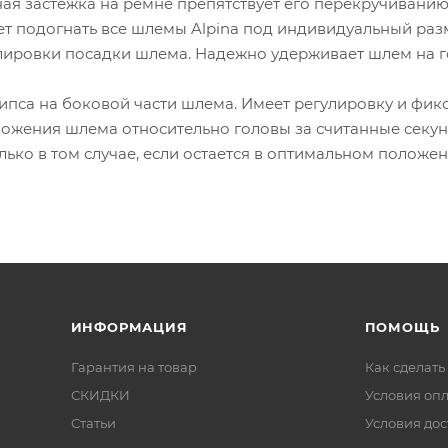
ная застежка на ремне препятствует его перекручиванию
т подогнать все шлемы Alpina под индивидуальный разме
улировки посадки шлема. Надежно удерживает шлем на 
клипса на боковой части шлема. Имеет регулировку и фи
ложения шлема относительно головы за считанные секу
ько в том случае, если остается в оптимальном положен
ИНФОРМАЦИЯ
ПОМОЩЬ
Гарантия на товар
Как сделать
СКИДКИ
Условия оп
Статьи
Условия дос