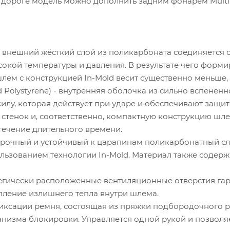
дороге модель можно дополнить задним фонарем Multi-
- внешний жёсткий слой из поликарбоната соединяется 
окой температуры и давления. В результате чего форми
ем с конструкцией In-Mold весит существенно меньше, 
d Polystyrene) - внутренняя оболочка из сильно вспен
лу, которая действует при ударе и обеспечивают защи
стенок и, соответственно, компактную конструкцию шлема
течение длительного времени.
опрочный и устойчивый к царапинам поликарбонатный сл
льзованием технологии In-Mold. Материал также содер
ратегически расположенные вентиляционные отверстия г
ление излишнего тепла внутри шлема.
фиксации ремня, состоящая из пряжки подбородочного 
низма блокировки. Управляется одной рукой и позволяет