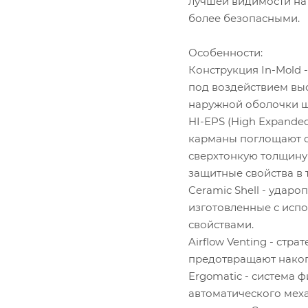
лучшей видимости на 
более безопасными.
Особенности:
Конструкция In-Mold 
под воздействием выс
наружной оболочки шл
HI-EPS (High Expande
карманы поглощают си
сверхтонкую толщину 
защитные свойства в 
Ceramic Shell - удар
изготовленные с испо
свойствами.
Airflow Venting - ст
предотвращают накоп
Ergomatic - система 
автоматического меха