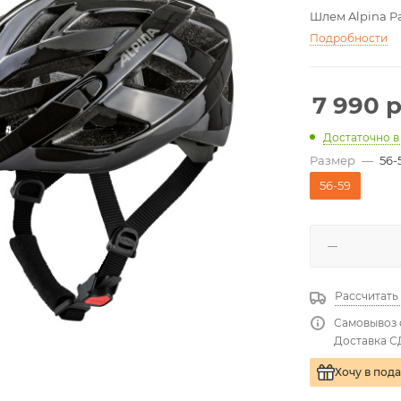
Шлем Alpina Pa
Подробности
7 990
р
Достаточно
в
Размер
—
56-
56-59
Рассчитать
Самовывоз 
Доставка С
Хочу в под