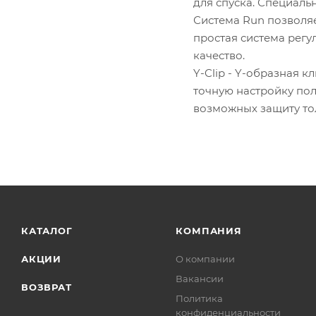
для спуска. Специаль
Система Run позволяе
простая система рег
качество.
Y-Clip - Y-образная 
точную настройку по
возможных защиту тол
КАТАЛОГ
КОМПАНИЯ
АКЦИИ
О компании
Вакансии
ВОЗВРАТ
Политика
конфиденциальности