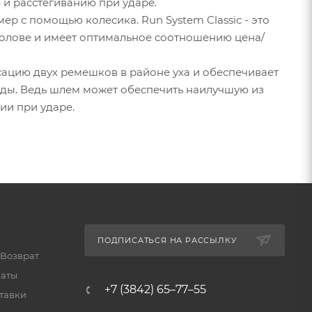
 и расстегиванию при ударе.
р с помощью колесика. Run System Classic - это
голове и имеет оптимальное соотношению цена/
ксацию двух ремешков в районе уха и обеспечивает
нды. Ведь шлем может обеспечить наилучшую из
ии при ударе.
ПОДПИСАТЬСЯ НА РАССЫЛКУ
 Возврат
латы
+7 (3842) 65–77–55
тавки