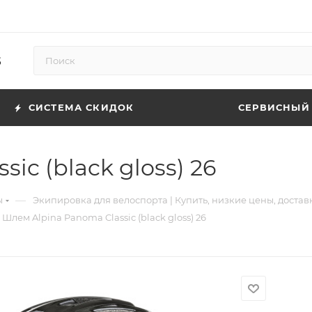
5
СИСТЕМА СКИДОК
СЕРВИСНЫЙ
ic (black gloss) 26
—
ы
Экипировка для велоспорта | Купить, низкие цены, достав
Шлем Alpina Panoma Classic (black gloss) 26