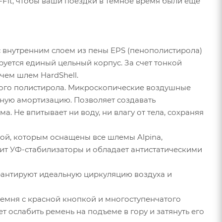
Fit, чтобы ваши поездки в темное время были еще
с внутренним слоем из пены EPS (пенополистирола)
руется единый цельный корпус. За счет тонкой
чем шлем HardShell.
енного полистирола. Микроскопические воздушные
тную амортизацию. Позволяет создавать
. Не впитывает ни воду, ни влагу от тела, сохраняя
ой, которым оснащены все шлемы Alpina,
жит УФ-стабилизаторы и обладает антистатическими
арантируют идеальную циркуляцию воздуха и
ремня с красной кнопкой и многоступенчатого
 ослабить ремень на подъеме в гору и затянуть его