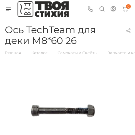
0
Ось TechTeam для
деки M8*60 26
—
—
—
Главная
Каталог
Самокаты и Скейты
Запчасти и 