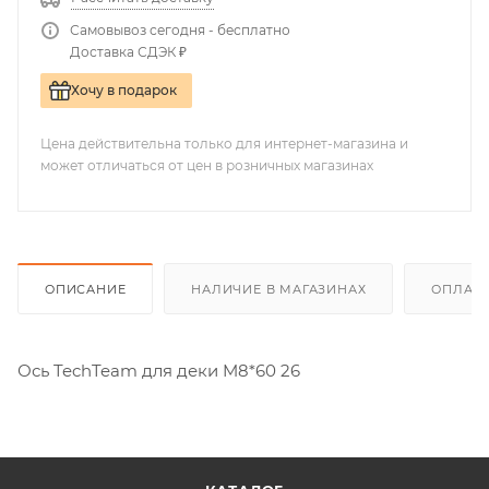
Самовывоз сегодня - бесплатно
Доставка СДЭК ₽
Хочу в подарок
Цена действительна только для интернет-магазина и
может отличаться от цен в розничных магазинах
ОПИСАНИЕ
НАЛИЧИЕ В МАГАЗИНАХ
ОПЛАТА
Ось TechTeam для деки M8*60 26