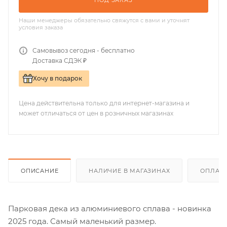
ПОД ЗАКАЗ
Наши менеджеры обязательно свяжутся с вами и уточнят
условия заказа
Самовывоз сегодня - бесплатно
Доставка СДЭК ₽
Хочу в подарок
Цена действительна только для интернет-магазина и
может отличаться от цен в розничных магазинах
ОПИСАНИЕ
НАЛИЧИЕ В МАГАЗИНАХ
ОПЛАТА
Парковая дека из алюминиевого сплава - новинка
2025 года. Самый маленький размер.