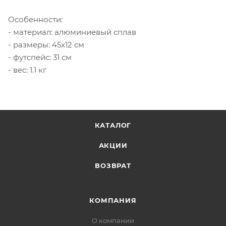
Особенности:
- материал: алюминиевый сплав
- размеры: 45x12 см
- футспейс: 31 см
- вес: 1.1 кг
КАТАЛОГ
АКЦИИ
ВОЗВРАТ
КОМПАНИЯ
О компании