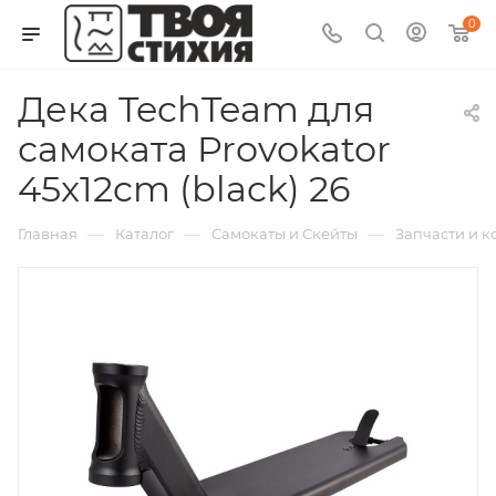
0
Дека TechTeam для
самоката Provokator
45x12cm (black) 26
—
—
—
Главная
Каталог
Самокаты и Скейты
Запчасти и 