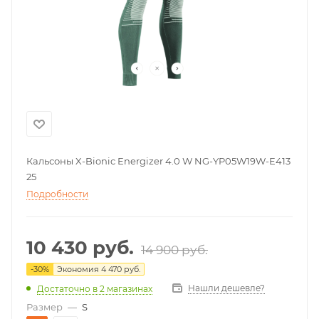
Кальсоны X-Bionic Energizer 4.0 W NG-YP05W19W-E413
25
Подробности
10 430
руб.
14 900
руб.
-
30
%
Экономия
4 470
руб.
Нашли дешевле?
Достаточно
в 2 магазинах
Размер
—
S