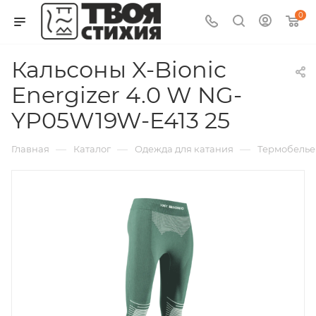
0
Кальсоны X-Bionic
Energizer 4.0 W NG-
YP05W19W-E413 25
—
—
—
Главная
Каталог
Одежда для катания
Термобелье