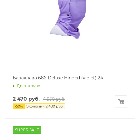
Балаклава 686 Deluxe Hinged (violet) 24
Достаточно
2 470
руб.
4 950
руб.
-
50
%
Экономия
2 480
руб.
SUPER SALE