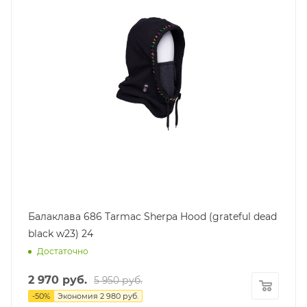
Балаклава 686 Tarmac Sherpa Hood (grateful dead
black w23) 24
Достаточно
2 970
руб.
5 950
руб.
-
50
%
Экономия
2 980
руб.