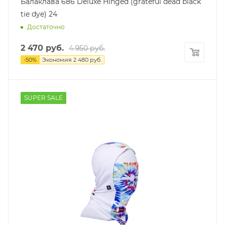
Балаклава 686 Deluxe Hinged (grateful dead black
tie dye) 24
Достаточно
2 470
руб.
4 950
руб.
-
50
%
Экономия
2 480
руб.
SUPER SALE