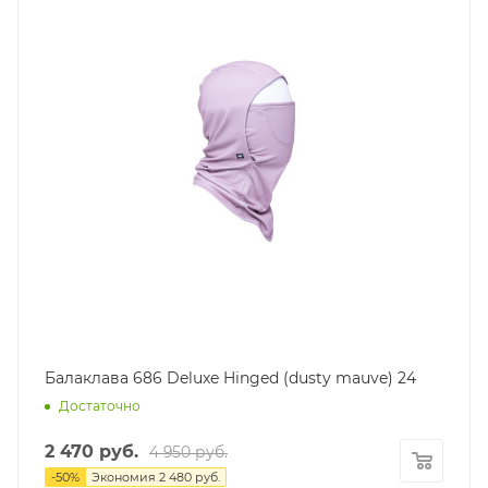
Балаклава 686 Deluxe Hinged (dusty mauve) 24
Достаточно
2 470
руб.
4 950
руб.
-
50
%
Экономия
2 480
руб.