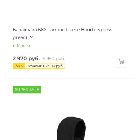
Балаклава 686 Tarmac Fleece Hood (cypress
green) 24
Много
2 970
руб.
5 950
руб.
-
50
%
Экономия
2 980
руб.
SUPER SALE