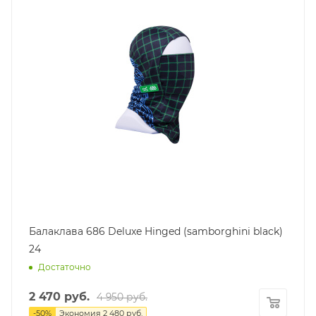
Балаклава 686 Deluxe Hinged (samborghini black)
24
Достаточно
2 470
руб.
4 950
руб.
-
50
%
Экономия
2 480
руб.