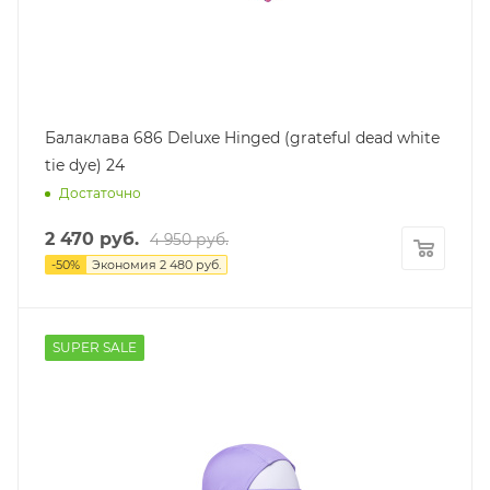
Балаклава 686 Deluxe Hinged (grateful dead white
tie dye) 24
Достаточно
2 470
руб.
4 950
руб.
-
50
%
Экономия
2 480
руб.
SUPER SALE