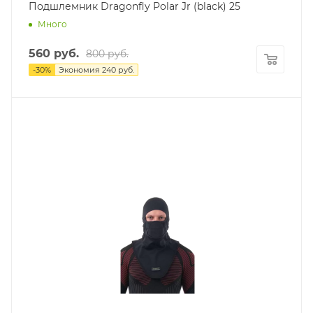
Подшлемник Dragonfly Polar Jr (black) 25
Много
560
руб.
800
руб.
-
30
%
Экономия
240
руб.