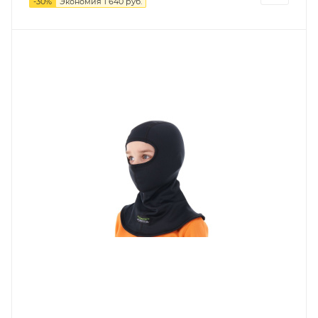
-
30
%
Экономия
1 640
руб.