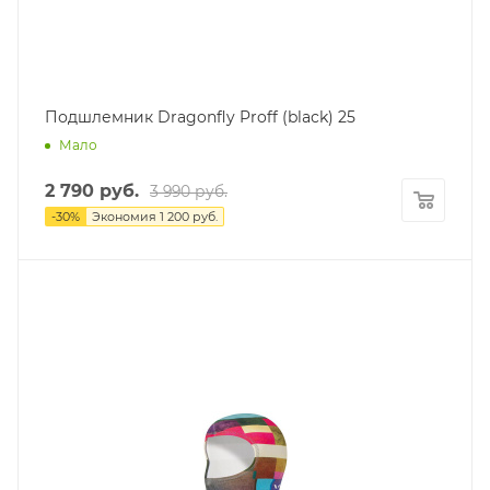
Подшлемник Dragonfly Proff (black) 25
Мало
2 790
руб.
3 990
руб.
-
30
%
Экономия
1 200
руб.