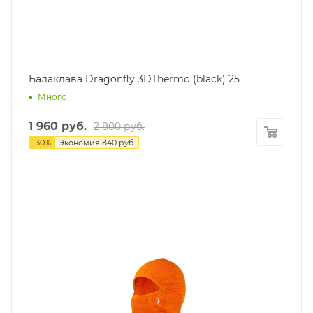
Балаклава Dragonfly 3DThermo (black) 25
Много
1 960
руб.
2 800
руб.
-
30
%
Экономия
840
руб.