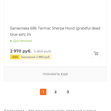
Балаклава 686 Tarmac Sherpa Hood (grateful dead
blue ash) 24
Достаточно
2 970
руб.
5 950
руб.
-
50
%
Экономия
2 980
руб.
ПОКАЗАТЬ ЕЩЕ
1
2
3
Балаклава - это разновидность вязаной шапки,