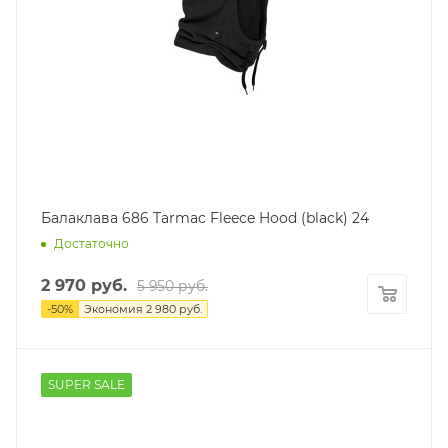
Балаклава 686 Tarmac Fleece Hood (black) 24
Достаточно
2 970
руб.
5 950
руб.
-
50
%
Экономия
2 980
руб.
SUPER SALE