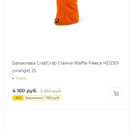
Балаклава CrabGrab Clawva Waffle Fleece HD2301
(orange) 25
Мало
4 160
руб.
5 950
руб.
-
30
%
Экономия
1 790
руб.