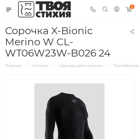
0
Сорочка X-Bionic
Merino W CL-
WT06W23W-B026 24
—
—
—
Главная
Каталог
Одежда для катания
Термобелье