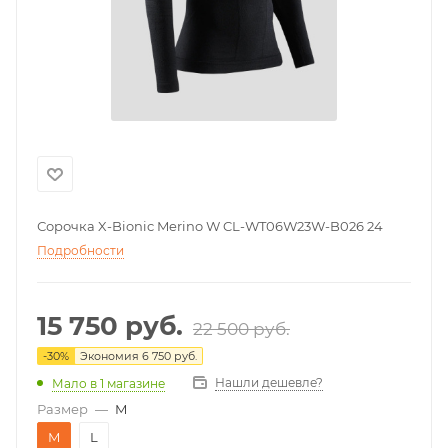
Сорочка X-Bionic Merino W CL-WT06W23W-B026 24
Подробности
15 750
руб.
22 500
руб.
-
30
%
Экономия
6 750
руб.
Нашли дешевле?
Мало
в 1 магазине
Размер
—
M
M
L