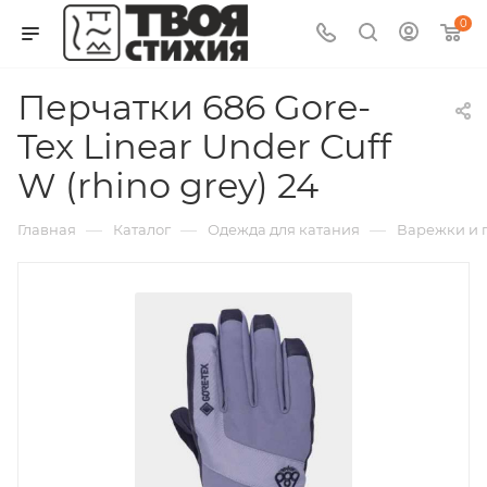
0
Перчатки 686 Gore-
Tex Linear Under Cuff
W (rhino grey) 24
—
—
—
Главная
Каталог
Одежда для катания
Варежки и п