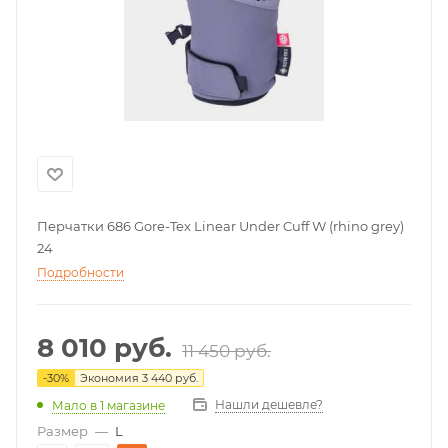
Перчатки 686 Gore-Tex Linear Under Cuff W (rhino grey)
24
Подробности
8 010
руб.
11 450
руб.
-
30
%
Экономия
3 440
руб.
Нашли дешевле?
Мало
в 1 магазине
Размер
—
L