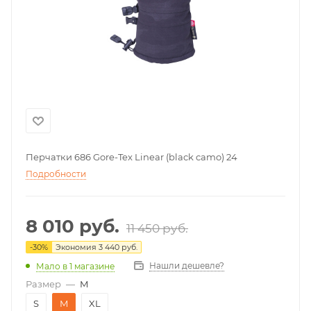
Перчатки 686 Gore-Tex Linear (black camo) 24
Подробности
8 010
руб.
11 450
руб.
-
30
%
Экономия
3 440
руб.
Нашли дешевле?
Мало
в 1 магазине
Размер
—
M
S
M
XL