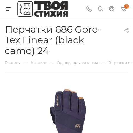
0
Перчатки 686 Gore-
Tex Linear (black
camo) 24
—
—
—
Главная
Каталог
Одежда для катания
Варежки и п