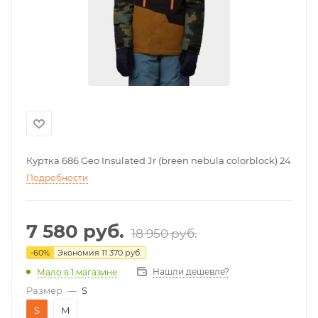
Куртка 686 Geo Insulated Jr (breen nebula colorblock) 24
Подробности
7 580
руб.
18 950
руб.
-
60
%
Экономия
11 370
руб.
Нашли дешевле?
Мало
в 1 магазине
Размер
—
S
S
M