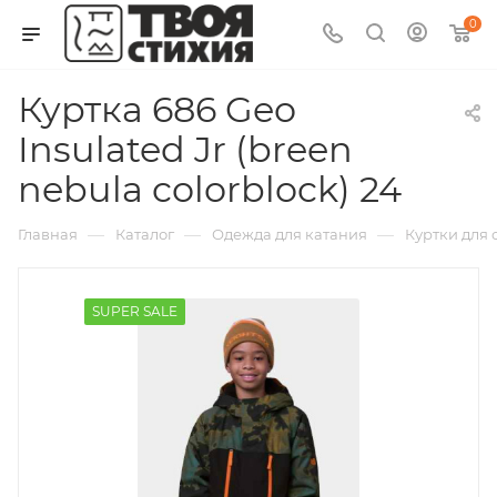
0
Куртка 686 Geo
Insulated Jr (breen
nebula colorblock) 24
—
—
—
Главная
Каталог
Одежда для катания
Куртки для
SUPER SALE