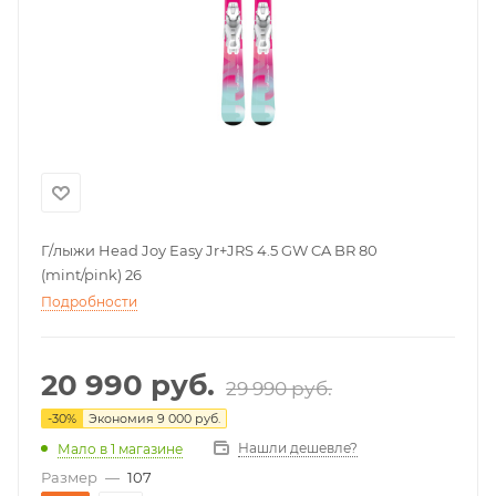
Г/лыжи Head Joy Easy Jr+JRS 4.5 GW CA BR 80
(mint/pink) 26
Подробности
20 990
руб.
29 990
руб.
-
30
%
Экономия
9 000
руб.
Нашли дешевле?
Мало
в 1 магазине
Размер
—
107