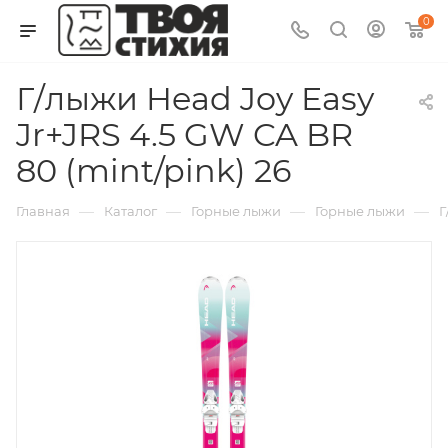
0
Г/лыжи Head Joy Easy
Jr+JRS 4.5 GW CA BR
80 (mint/pink) 26
—
—
—
—
Главная
Каталог
Горные лыжи
Горные лыжи
Г