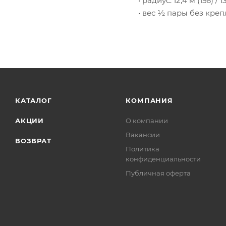
• радиус: 12,4 м (156) / 13
• вес ½ пары без крепл
КАТАЛОГ
КОМПАНИЯ
АКЦИИ
О компании
Вакансии
ВОЗВРАТ
Политика
конфиденциальности
Публичная оферта