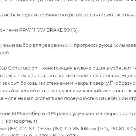
кие бамперы и прочное покрытие гарантируют высокую
ениями PRW 11 GW BRAKE 90 [G].
личный выбор для уверенных и прогрессирующих лыжник
вий.
h Cap Construction – конструкция включающая в себя л
й графеном и дополнительным слоем стеклоткани. Вдол
к закрыт боковыми стенками и накрыт сверху П-образно
рочный и лёгкий материал, увеличивающий жёсткость лыж,
ase – спечённая скользящая поверхность с нанесённой 
четание 80% кембер и 20% рокер улучшает манёвренность 
 и комфортным.
мм (156), 124-83-105 мм (163), 127-85-108 мм (170), 130-87-110 м