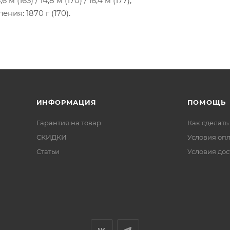
,6 м (163) / 14,8 м (170) / 16,4 м (177);
ения: 1870 г (170).
ИНФОРМАЦИЯ
ПОМОЩЬ
Гарантия на товар
Как сделать
СКИДКИ
Условия оп
Статьи
Условия дос