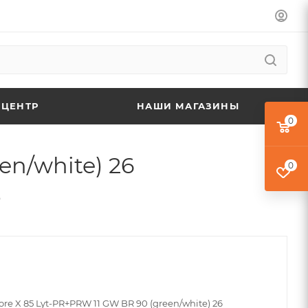
 ЦЕНТР
НАШИ МАГАЗИНЫ
0
en/white) 26
0
6
re X 85 Lyt-PR+PRW 11 GW BR 90 (green/white) 26