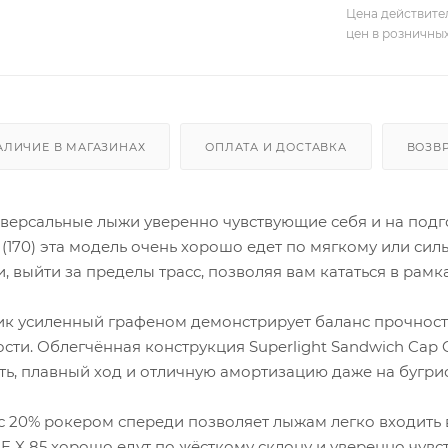
Цена действите
цен в розничны
АЛИЧИЕ В МАГАЗИНАХ
ОПЛАТА И ДОСТАВКА
ВОЗВ
версальные лыжи уверенно чувствующие себя и на подго
(170) эта модель очень хорошо едет по мягкому или сил
, выйти за пределы трасс, позволяя вам кататься в рамк
к усиленный графеном демонстрирует баланс прочности
сти. Облегчённая конструкция Superlight Sandwich Cap 
ь, плавный ход и отличную амортизацию даже на бугри
r с 20% рокером спереди позволяет лыжам легко входит
E X 85 хорошо едут по жёсткому склону и уверенно чувст