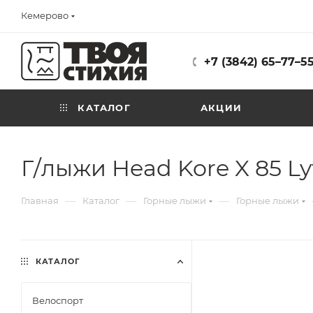
Кемерово
+7 (3842) 65–77–5
КАТАЛОГ
АКЦИИ
Г/лыжи Head Kore X 85 Ly
—
—
—
Главная
Каталог
Горные лыжи
Горные лыжи
КАТАЛОГ
Велоспорт