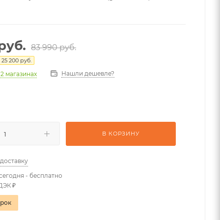
руб.
83 990
руб.
я
25 200
руб.
Нашли дешевле?
 2 магазинах
В КОРЗИНУ
 доставку
сегодня - бесплатно
ДЭК ₽
арок