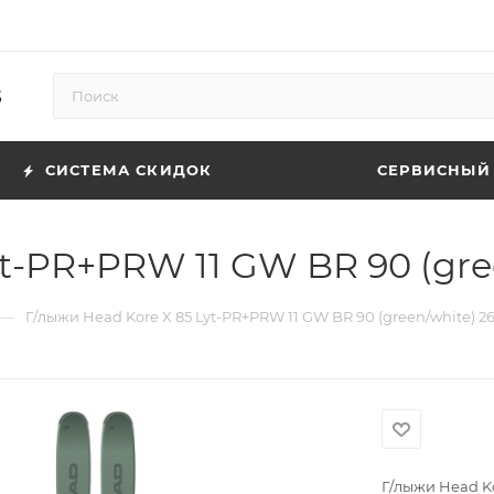
5
СИСТЕМА СКИДОК
СЕРВИСНЫЙ
t-PR+PRW 11 GW BR 90 (gre
—
Г/лыжи Head Kore X 85 Lyt-PR+PRW 11 GW BR 90 (green/white) 2
Г/лыжи Head Ko