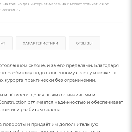
льна только для интернет-магазина и может отличаться от
х магазинах
РАТ
ХАРАКТЕРИСТИКИ
ОТЗЫВЫ
товленном склоне, и за его пределами. Благодаря
ьно разбитому подготовленному склону и может, в
ах курорта практически без ограничений.
 и лёгкости, делая лыжи отзывчивыми и
Construction отличается надёжностью и обеспечивает
стом или разбитом склоне.
ь в повороты и придаёт им дополнительную
вуют себя на мягком или недалеко от трасс.