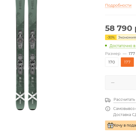
Подробности
58 790
-
30
%
Экономи
Достаточно
в
Размер
—
177
170
177
Рассчитать
Самовывоз 
Доставка С
Хочу в под