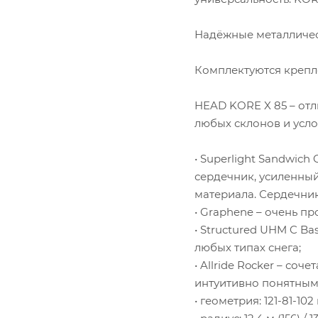
Надёжные металличес
Комплектуются крепл
HEAD KORE X 85 – от
любых склонов и усло
• Superlight Sandwic
сердечник, усиленны
материала. Сердечни
• Graphene – очень п
• Structured UHM C B
любых типах снега;
• Allride Rocker – со
интуитивно понятным
• геометрия: 121-81-102 