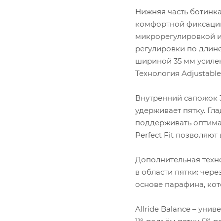
Нижняя часть ботинк
комфортной фиксации 
микрорегулировкой и
регулировки по длине
шириной 35 мм усиле
Технология Adjustabl
Внутренний сапожок 3
удерживает пятку. Гл
поддерживать оптима
Perfect Fit позволяют
Дополнительная техно
в области пятки: чер
основе парафина, кот
Allride Balance – ун