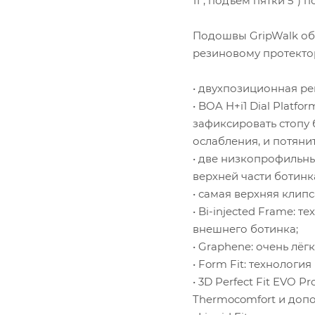
11°, подъём пятки 5°)
Подошвы GripWalk об
резиновому протекто
• двухпозиционная рег
• BOA H+i1 Dial Plat
зафиксировать стопу 
ослабления, и потяни
• две низкопрофильн
верхней части ботинк
• самая верхняя клип
• Bi-injected Frame:
внешнего ботинка;
• Graphene: очень лё
• Form Fit: технолог
• 3D Perfect Fit EVO
Thermocomfort и допо