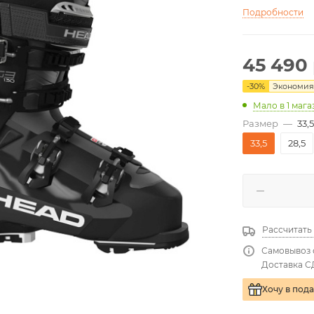
Подробности
45 490
-
30
%
Экономи
Мало
в 1 маг
Размер
—
33,5
33,5
28,5
Рассчитать
Самовывоз 
Доставка С
Хочу в под