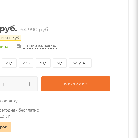
руб.
64 990
руб.
я
19 500
руб.
Нашли дешевле?
азине
29,5
27,5
30,5
31,5
32,5/14,5
В КОРЗИНУ
 доставку
сегодня - бесплатно
ДЭК ₽
арок