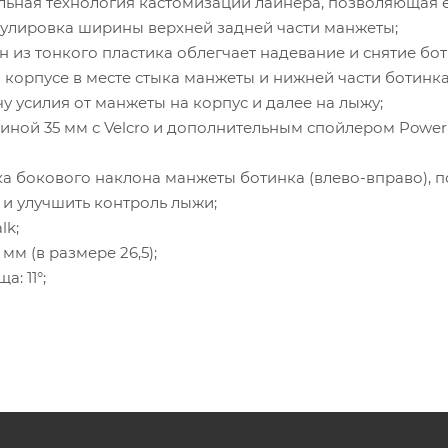
ительная технология кастомизации лайнера, позволяющая 
 регулировка ширины верхней задней части манжеты;
ан из тонкого пластика облегчает надевание и снятие бо
 на корпусе в месте стыка манжеты и нижней части ботин
 усилия от манжеты на корпус и далее на лыжу;
иной 35 мм с Velcro и дополнительным спойлером Power
вка бокового наклона манжеты ботинка (влево-вправо),
у и улучшить контроль лыжи;
lk;
мм (в размере 26,5);
а: 11°;