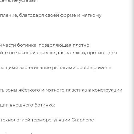
ень, не уставая.
пление, благодаря своей форме и мягкому
ей части ботинка, позволяющая плотно
те по часовой стрелке для затяжки, против – для
ющими застёгивание рычагами double power в
ать зоны жёсткого и мягкого пластика в конструкции
кции внешнего ботинка;
, технологией терморегуляции Graphene