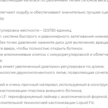
 позволяющая кататься по различным типам склонов весь д
легчают ходьбу и обеспечивают значительно лучшее сце
ру.
улировка жёсткости – 120/130 единиц;
form: система быстрого и равномерного затягивания нижн
без точек давления: нажмите диск для включения, вращай
те вверх, чтобы полностью открыть ботинок.
ые алюминиевые клипсы с микрорегулировкой и облегча
а;
са имеет увеличенный диапазон регулировки по длине;
 технология двухкомпонентного литья, позволяющая сочет
гкий и очень прочный материал, используемый в констру
ия кастомизации пластика внешнего ботинка;
 Pro LF: термоформуемый лайнер с анатомической формой
лнительной технологией кастомизации Liquid Fit;