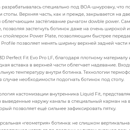
а разрабатывалась специально под BOA-шнуровку, что п
стопы. Верхняя часть, как и прежде, закрывается на 
 облегчающим застёгивание рычагом dowble power. Сам
, позволяя застегнуть ботинок даже на очень широкой 
н спойлером Power Plate, позволяющим быстрее переда
e Profile позволяет менять ширину верхней задней части
D Perfect Fit Evo Pro LF, благодаря плотному материал
адкая вставка в верхней части облегчает надевание. Вх
льную температуру внутри ботинка. Технологии термоф
 в случае необходимости подогнать ботинок под стопу.
логия кастомизации внутренника Liquid Fit, представл
ез выведенные наружу каналы в специальный карман на 
орый позволяет ещё сильнее зафиксировать пятку.
иверсальная «геометрия» ботинка: не слишком вертикальн