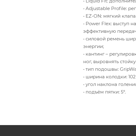
• Liquid Fit: дополн
• Adjustable Profile:
• EZ-ON: мягкий клап
• Power Flex: выступ
эффективную передачу
• силовой ремень шир
энергии;
• кантинг – регулиро
ног, выровнять стойк
• тип подошвы: GripWa
• ширина колодки: 102 
• угол наклона голенищ
• подъём пятки: 5°.