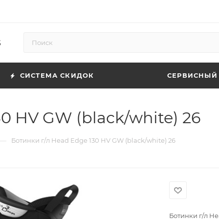
5
СИСТЕМА СКИДОК
СЕРВИСНЫЙ
0 HV GW (black/white) 26
—
Ботинки г/л Head Edge 130 HV GW (black/white) 26
Ботинки г/л He