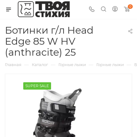
0
Ботинки г/л Head
Edge 85 W HV
(anthracite) 25
—
—
—
—
Главная
Каталог
Горные лыжи
Горные лыжи
Б
SUPER SALE