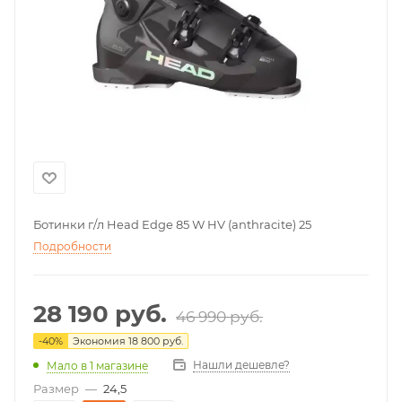
Ботинки г/л Head Edge 85 W HV (anthracite) 25
Подробности
28 190
руб.
46 990
руб.
-
40
%
Экономия
18 800
руб.
Нашли дешевле?
Мало
в 1 магазине
Размер
—
24,5