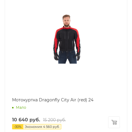
Мотокуртка Dragonfly City Air (red) 24
Мало
10 640
руб.
15 200
руб.
-
30
%
Экономия
4 560
руб.