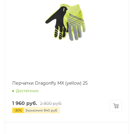
Перчатки Dragonfly MX (yellow) 25
Достаточно
1 960
руб.
2 800
руб.
-
30
%
Экономия
840
руб.