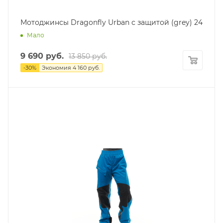
Мотоджинсы Dragonfly Urban с защитой (grey) 24
Мало
9 690
руб.
13 850
руб.
-
30
%
Экономия
4 160
руб.