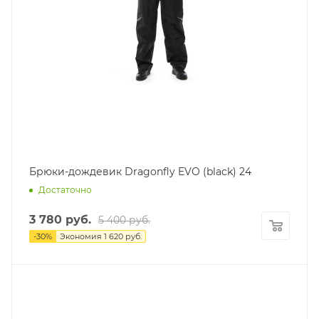
Брюки-дождевик Dragonfly EVO (black) 24
Достаточно
3 780
руб.
5 400
руб.
-
30
%
Экономия
1 620
руб.