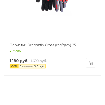
Перчатки Dragonfly Cross (red/grey) 25
Мало
1 180
руб.
1 690
руб.
-
30
%
Экономия
510
руб.