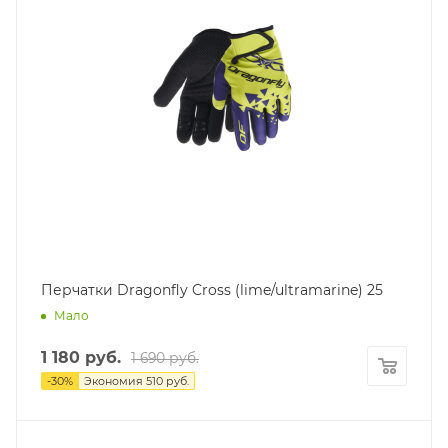
Перчатки Dragonfly Cross (lime/ultramarine) 25
Мало
1 180
руб.
1 690
руб.
-
30
%
Экономия
510
руб.