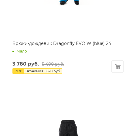
Брюки-дождевик Dragonfly EVO W (blue) 24
Мало
3 780
руб.
5 400
руб.
-
30
%
Экономия
1 620
руб.