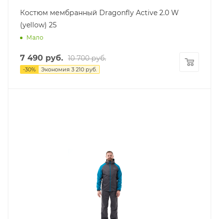
Костюм мембранный Dragonfly Active 2.0 W
(yellow) 25
Мало
7 490
руб.
10 700
руб.
-
30
%
Экономия
3 210
руб.