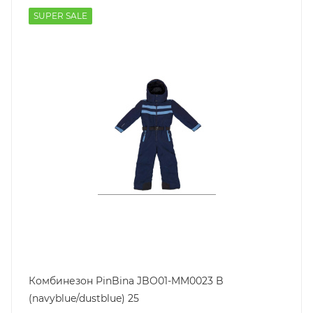
SUPER SALE
Комбинезон PinBina JBO01-MM0023 B
(navyblue/dustblue) 25