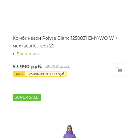
Комбинезон Poivre Blanc 1250831 EMY-WO W +
мех (scarlet red) 26
Достаточно
53 990
руб.
89 990
руб.
-
40
%
Экономия
36 000
руб.
SUPER SALE