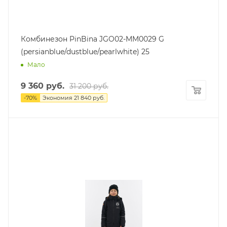
Комбинезон PinBina JGO02-MM0029 G
(persianblue/dustblue/pearlwhite) 25
Мало
9 360
руб.
31 200
руб.
-
70
%
Экономия
21 840
руб.