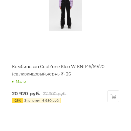
Комбинезон CoolZone Kleo W KN1146/69/20
(св.лавандовый,черный) 26
Мало
20 920
руб.
27 900
руб.
-
25
%
Экономия
6 980
руб.