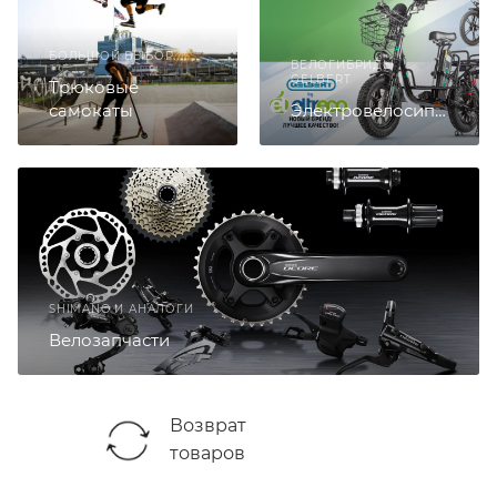
БОЛЬШОЙ ВЫБОР
ВЕЛОГИБРИДЫ
GELBERT
Трюковые
самокаты
Электровелосипеды
SHIMANO И АНАЛОГИ
Велозапчасти
Возврат
товаров