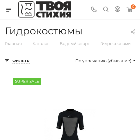
0
Гидрокостюмы
—
—
—
Главная
Каталог
Водный спорт
Гидрокостюмы
По умолчанию (убывание)
ФИЛЬТР
SUPER SALE