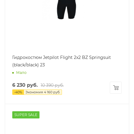
Гидрокостюм Jetpilot Flight 2x2 BZ Springsuit
(black/black) 23
Мало
6 230
руб.
10 390
руб.
-
40
%
Экономия
4 160
руб.
SUPER SALE