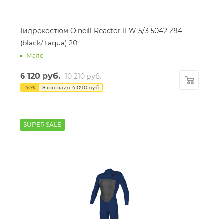
Гидрокостюм O'neill Reactor II W 5/3 5042 Z94
(black/ltaqua) 20
Мало
6 120
руб.
10 210
руб.
-
40
%
Экономия
4 090
руб.
SUPER SALE