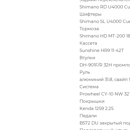
Shimano RD U4000 Cu
Шифтеры
Shimano SL U4000 Cue
Тормоза
Shimano HD MT-200 1
Кассета
Sunshine HR9 11-42T
Втулки
DH-901F/R 32H пром
Руль
алюминий 31.8, свайп 
Система
Prowheel CY-10 NW 32
Покрышки
Kenda 1259 2.25
Педали
B572 DU закрытый п