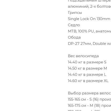
Подседельный штырь
алюминий, 2-х болтово
Грипсы
Single Lock On 130mm
Седло
MTB, 100% PU, анатом
Обода
DP-27 27мм, Double wa
Вес велосипеда
14.40 кг в размере S
14.50 кг в размере M
14.40 кг в размере L
14.60 кг в размере XL
Выбор размера вело
155-165 см - S (16) про
165-175 см - M (18) про