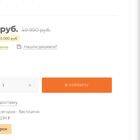
руб.
49 990
руб.
я
5 000
руб.
Нашли дешевле?
азине
В КОРЗИНУ
 доставку
сегодня - бесплатно
ДЭК ₽
арок