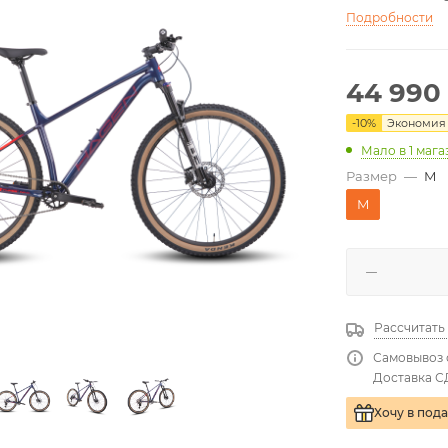
Подробности
44 990
-
10
%
Экономи
Мало
в 1 маг
Размер
—
M
M
Рассчитать
Самовывоз 
Доставка С
Хочу в под