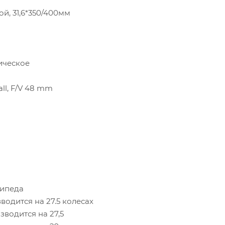
й, 31,6*350/400мм
ическое
ll, F/V 48 mm
сипеда
изводится на 27.5 колесах
изводится на 27,5