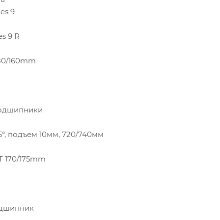
es 9
s 9 R
80/160mm
подшипники
5°, подъем 10мм, 720/740мм
T 170/175mm
одшипник