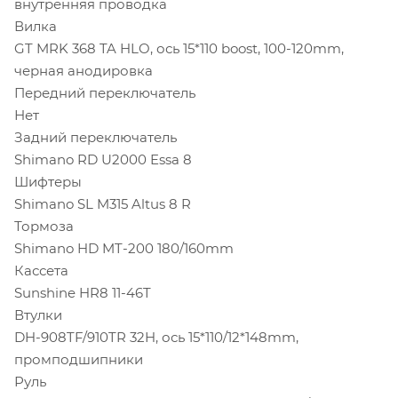
внутренняя проводка
Вилка
GT MRK 368 TA HLO, ось 15*110 boost, 100-120mm,
черная анодировка
Передний переключатель
Нет
Задний переключатель
Shimano RD U2000 Essa 8
Шифтеры
Shimano SL M315 Altus 8 R
Тормоза
Shimano HD MT-200 180/160mm
Кассета
Sunshine HR8 11-46T
Втулки
DH-908TF/910TR 32H, ось 15*110/12*148mm,
промподшипники
Руль