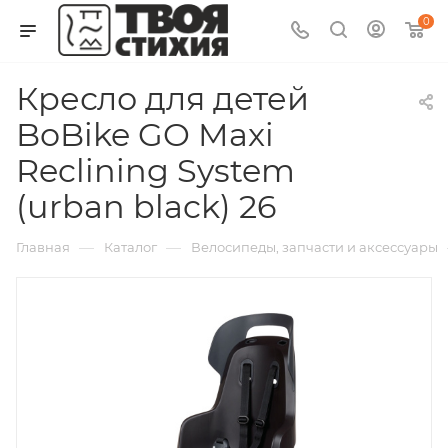
0
Кресло для детей
BoBike GO Maxi
Reclining System
(urban black) 26
—
—
Главная
Каталог
Велосипеды, запчасти и аксессуары