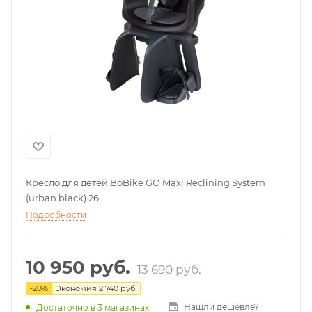
Кресло для детей BoBike GO Maxi Reclining System
(urban black) 26
Подробности
10 950
руб.
13 690
руб.
-
20
%
Экономия
2 740
руб.
Нашли дешевле?
Достаточно
в 3 магазинах