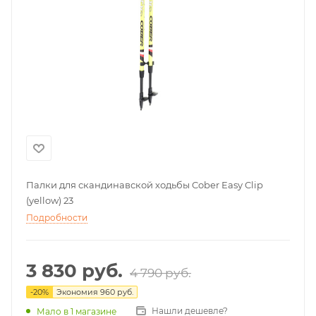
Палки для скандинавской ходьбы Cober Easy Clip
(yellow) 23
Подробности
3 830
руб.
4 790
руб.
-
20
%
Экономия
960
руб.
Нашли дешевле?
Мало
в 1 магазине