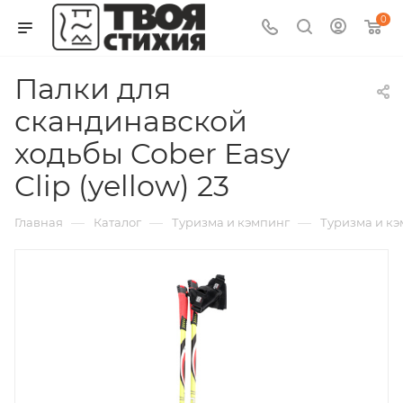
0
Палки для
скандинавской
ходьбы Cober Easy
Clip (yellow) 23
—
—
—
Главная
Каталог
Туризма и кэмпинг
Туризма и к