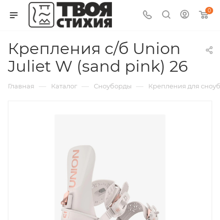
0
Крепления с/б Union
Juliet W (sand pink) 26
—
—
—
Главная
Каталог
Сноуборды
Крепления для сноубо