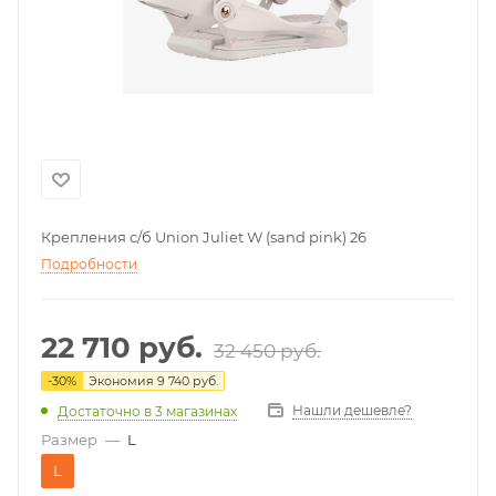
Крепления с/б Union Juliet W (sand pink) 26
Подробности
22 710
руб.
32 450
руб.
-
30
%
Экономия
9 740
руб.
Нашли дешевле?
Достаточно
в 3 магазинах
Размер
—
L
L