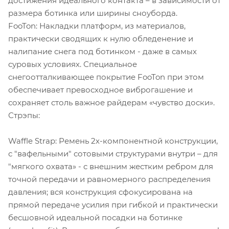
достижения идеального контакта – в зависимости от
размера ботинка или ширины сноуборда.
FooTon: Накладки платформ, из материалов,
практически сводящих к нулю обледенение и
налипание снега под ботинком - даже в самых
суровых условиях. Специальное
снегоотталкивающее покрытие FooTon при этом
обеспечивает превосходное виброгашение и
сохраняет столь важное райдерам «чувство доски».
Стрэпы:
Waffle Strap: Ремень 2х-компонентной конструкции,
с "вафельными" сотовыми структурами внутри – для
"мягкого охвата» - с внешним жестким ребром для
точной передачи и равномерного распределения
давления; вся конструкция сфокусирована на
прямой передаче усилия при гибкой и практически
бесшовной идеальной посадки на ботинке