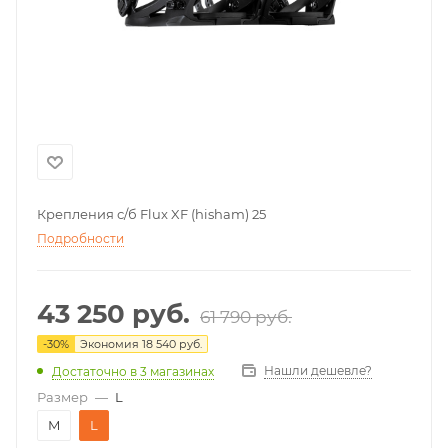
Крепления с/б Flux XF (hisham) 25
Подробности
43 250
руб.
61 790
руб.
-
30
%
Экономия
18 540
руб.
Нашли дешевле?
Достаточно
в 3 магазинах
Размер
—
L
M
L