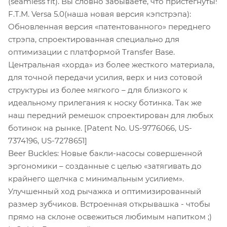
(seamless fit). Вы словно забываете, что пристегнуты!
F.T.M. Versa 5.0(наша новая версия кэпстрэпа):
Обновленная версия «патентованного» переднего
стрэпа, спроектированная специально для
оптимизации с платформой Transfer Base.
Центральная «хорда» из более жесткого материала,
для точной передачи усилия, верх и низ сотовой
структуры из более мягкого – для близкого к
идеальному прилегания к носку ботинка. Так же
наш передний ремешок спроектирован для любых
ботинок на рынке. [Patent No. US-9776066, US-
7374196, US-7278651]
Beer Buckles: Новые бакли-насосы совершенной
эргономики – созданные с целью «затягивать до
крайнего щелчка с минимальным усилием».
Улучшенный ход рычажка и оптимизированный
размер зубчиков. Встроенная открывашка - чтобы
прямо на склоне освежиться любимым напитком ;)