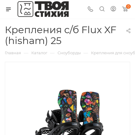
0
Крепления с/б Flux XF
(hisham) 25
—
—
—
Главная
Каталог
Сноуборды
Крепления для сноубо