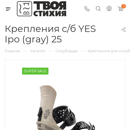
0
Крепления с/б YES
Ipo (gray) 25
—
—
—
Главная
Каталог
Сноуборды
Крепления для сноубо
SUPER SALE