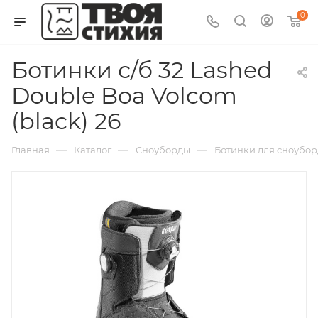
0
Ботинки с/б 32 Lashed
Double Boa Volcom
(black) 26
—
—
—
Главная
Каталог
Сноуборды
Ботинки для сноуборда