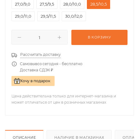
27,0/9,0
27,5/9,5
28,0/10,0
28,5/10,5
29,0/11,0
29,5/11,5
30,0/12,0
В КОРЗИНУ
Рассчитать доставку
Самовывоз сегодня - бесплатно
Доставка СДЭК ₽
Хочу в подарок
Цена действительна только для интернет-магазина и
может отличаться от цен в розничных магазинах
ОПИСАНИЕ
НАЛИЧИЕ В МАГАЗИНАХ
ОПЛАТА