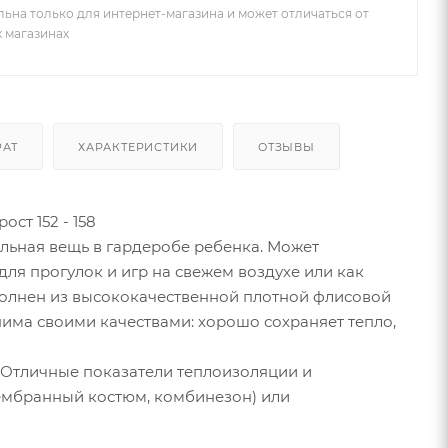
льна только для интернет-магазина и может отличаться от
х магазинах
РАТ
ХАРАКТЕРИСТИКИ
ОТЗЫВЫ
ост 152 - 158
льная вещь в гардеробе ребенка. Может
ля прогулок и игр на свежем воздухе или как
ыполнен из высококачественной плотной флисовой
нима своими качествами: хорошо сохраняет тепло,
я. Отличные показатели теплоизоляции и
ембранный костюм, комбинезон) или