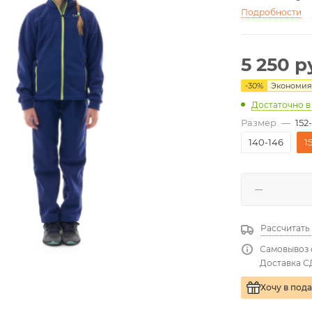
Подробности
5 250
р
-
30
%
Экономи
Достаточно
в
Размер
—
152
140-146
1
Рассчитать
Самовывоз 
Доставка С
Хочу в под