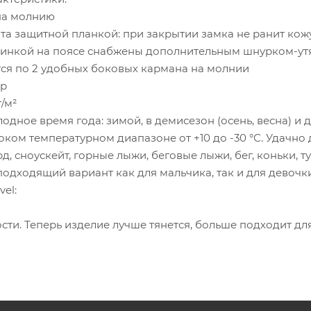
 на молнию
а защитной планкой: при закрытии замка не ранит кожу
инкой на поясе снабжены дополнительным шнурком-у
тся по 2 удобных боковых кармана на молнии
ер
г/м²
одное время года: зимой, в демисезон (осень, весна) и 
ком температурном диапазоне от +10 до -30 °С. Удачн
д, сноускейт, горные лыжи, беговые лыжи, бег, коньки,
одходящий вариант как для мальчика, так и для девочки
el:
ти. Теперь изделие лучше тянется, больше подходит для