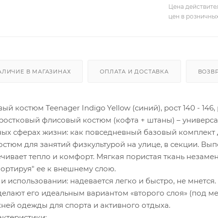
Цена действите
цен в розничны
АЛИЧИЕ В МАГАЗИНАХ
ОПЛАТА И ДОСТАВКА
ВОЗВ
костюм Teenager Indigo Yellow (синий), рост 140 - 146, р
ростковый флисовый костюм (кофта + штаны) – универса
ных сферах жизни: как повседневный базовый комплект д
стюм для занятий физкультурой на улице, в секции. В
ечивает тепло и комфорт. Мягкая пористая ткань незаме
портируя" ее к внешнему слою.
 и использовании: надевается легко и быстро, не мнетс
елают его идеальным вариантом «второго слоя» (под м
ней одежды для спорта и активного отдыха.
ктеристики: