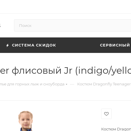
5
СИСТЕМА СКИДОК
СЕРВИСНЫЙ
r флисовый Jr (indigo/yell
—
лье для горных лыж и сноуборда
Костюм Dragonfly Teenager 
Костюм Dragonf