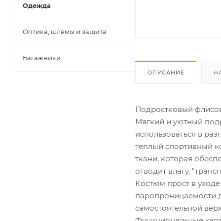
Одежда
Оптика, шлемы и защита
Багажники
ОПИСАНИЕ
Н
Подростковый флисовый 
Мягкий и уютный под
использоваться в раз
теплый спортивный ко
ткани, которая обесп
отводит влагу, "транс
Костюм прост в уходе
паропроницаемости д
самостоятельной верх
Функциональные хара