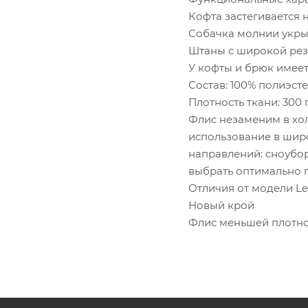
Кофта застегивается
Собачка молнии укрыт
Штаны с широкой рез
У кофты и брюк имее
Состав: 100% полиэст
Плотность ткани: 300 
Флис незаменим в хол
использование в широ
направлений: сноубор
выбрать оптимально п
Отличия от модели Lev
Новый крой
Флис меньшей плотнос