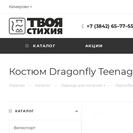
Кемерово
+7 (3842) 65–77–5
КАТАЛОГ
АКЦИИ
Костюм Dragonfly Teenage
—
—
—
Главная
Каталог
Одежда для катания
Термобе
КАТАЛОГ
Велоспорт