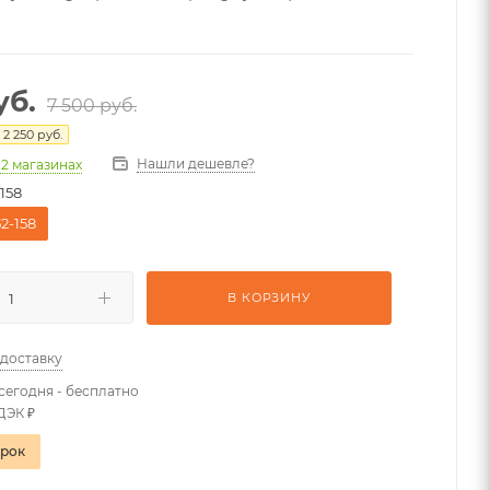
уб.
7 500
руб.
я
2 250
руб.
Нашли дешевле?
 2 магазинах
-158
52-158
В КОРЗИНУ
 доставку
сегодня - бесплатно
ДЭК ₽
арок