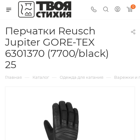
0
Перчатки Reusch
Jupiter GORE-TEX
6301370 (7700/black)
25
—
—
—
Главная
Каталог
Одежда для катания
Варежки и п