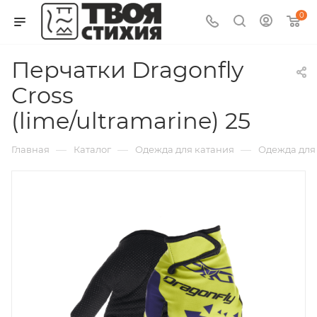
0
Перчатки Dragonfly
Cross
(lime/ultramarine) 25
—
—
—
Главная
Каталог
Одежда для катания
Одежда для