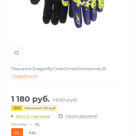
Перчатки Dragonfly Cross (lime/ultramarine) 25
Подробности
1 180
руб.
1 690
руб.
-
30
%
Экономия
510
руб.
Нашли дешевле?
Мало
в 1 магазине
Размер
—
XL
XL
XXL