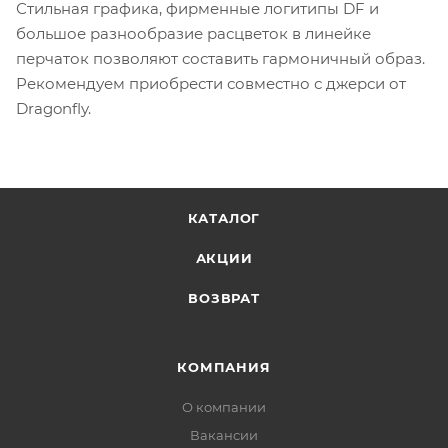
Стильная графика, фирменные логитипы DF и
большое разнообразие расцветок в линейке
перчаток позволяют составить гармоничный образ.
Рекомендуем приобрести совместно с джерси от
Dragonfly.
КАТАЛОГ
АКЦИИ
ВОЗВРАТ
КОМПАНИЯ
О компании
Вакансии