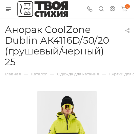
0
Анорак CoolZone
Dublin АК4116D/50/20
(грушевый/черный)
25
—
—
—
Главная
Каталог
Одежда для катания
Куртки для