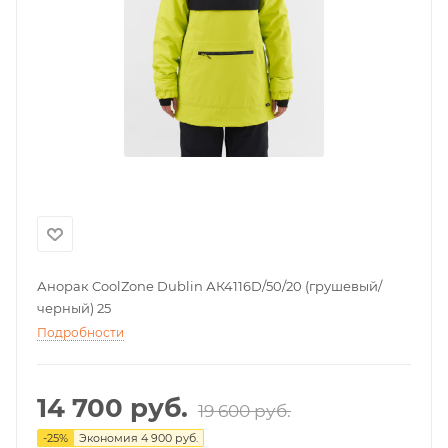
Анорак CoolZone Dublin АК4116D/50/20 (грушевый/
черный) 25
Подробности
14 700
руб.
19 600
руб.
-
25
%
Экономия
4 900
руб.