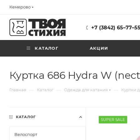
Кемерово
+7 (3842) 65–77–5
КАТАЛОГ
АКЦИИ
Куртка 686 Hydra W (nect
—
—
—
Главная
Каталог
Одежда для катания
Куртки 
КАТАЛОГ
SUPER SALE
Велоспорт