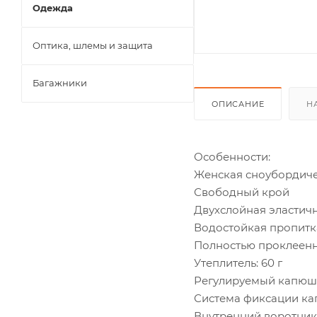
Одежда
Оптика, шлемы и защита
Багажники
ОПИСАНИЕ
Н
Особенности:
Женская сноубордиче
Свободный крой
Двухслойная эластична
Водостойкая пропит
Полностью проклеен
Утеплитель: 60 г
Регулируемый капюш
Система фиксации к
Внутренний воротник