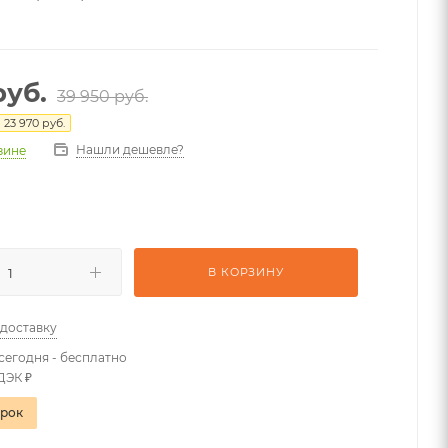
уб.
39 950
руб.
я
23 970
руб.
Нашли дешевле?
азине
В КОРЗИНУ
 доставку
сегодня - бесплатно
ДЭК ₽
арок