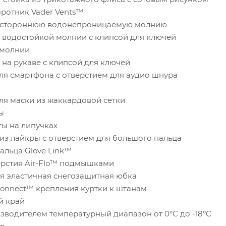
ротник Vader Vents™
вухстороннюю водонепроницаемую молнию
 водостойкой молнии с клипсой для ключей
 молнии
 на рукаве с клипсой для ключей
ля смартфона с отверстием для аудио шнура
ля маски из жаккардовой сетки
ы
ы на липучках
из лайкры с отверстием для большого пальца
альца Glove Link™
рстия Air-Flo™ подмышками
я эластичная снегозащитная юбка
Connect™ крепления куртки к штанам
й край
водителем температурный диапазон от 0°C до -18°C