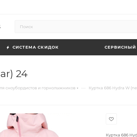
5
СИСТЕМА СКИДОК
СЕРВИСНЫЙ
ar) 24
—
для сноубордистов и горнолыжников
Куртка 686 Hydra W (nec
Куртка 686 Hyd