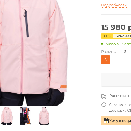
Подробности
15 980
р
-
60
%
Экономи
Мало
в 1 маг
Размер
—
S
S
Рассчитать
Самовывоз 
Доставка С
Хочу в под