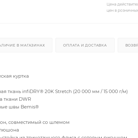
Цена действите
цен в розничны
АЛИЧИЕ В МАГАЗИНАХ
ОПЛАТА И ДОСТАВКА
ВОЗВ
ская куртка
я ткань infiDRY® 20K Stretch (20 000 мм / 15 000 г/м)
ка ткани DWR
ные швы Bemis®
он, совместимый со шлемом
апюшона
-стойка из трикотажного флиса с сотовым рисунком