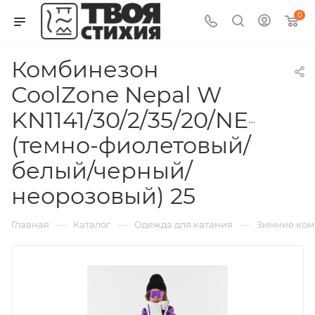
0
Комбинезон
CoolZone Nepal W
KN1141/30/2/35/20/NEO49
(темно-фиолетовый/
белый/черный/
неорозовый) 25
—
—
—
Главная
Каталог
Одежда для катания
Зимние ко