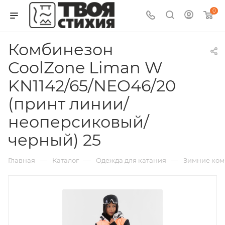
0
Комбинезон
CoolZone Liman W
KN1142/65/NEO46/20
(принт линии/
неоперсиковый/
черный) 25
—
—
—
Главная
Каталог
Одежда для катания
Зимние ко