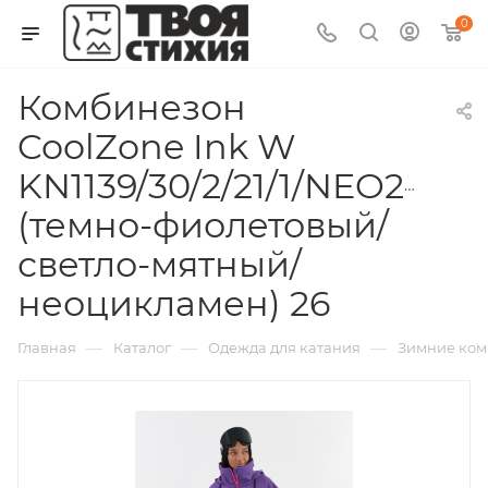
0
Комбинезон
CoolZone Ink W
KN1139/30/2/21/1/NEO22
(темно-фиолетовый/
светло-мятный/
неоцикламен) 26
—
—
—
Главная
Каталог
Одежда для катания
Зимние ко