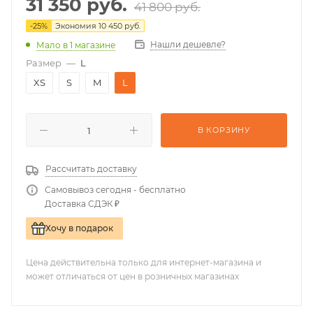
31 350
руб.
41 800
руб.
-
25
%
Экономия
10 450
руб.
Нашли дешевле?
Мало
в 1 магазине
Размер
—
L
XS
S
M
L
В КОРЗИНУ
Рассчитать доставку
Самовывоз сегодня - бесплатно
Доставка СДЭК ₽
Хочу в подарок
Цена действительна только для интернет-магазина и
может отличаться от цен в розничных магазинах