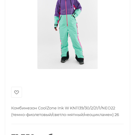
Комбинезон CoolZone Ink W KN1139/30/2/21/1/NEO22
(темно-фиолетовый/светло-мятный/неоцикламен) 26