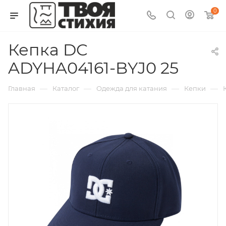
0
Кепка DC
ADYHA04161-BYJ0 25
—
—
—
—
Главная
Каталог
Одежда для катания
Кепки