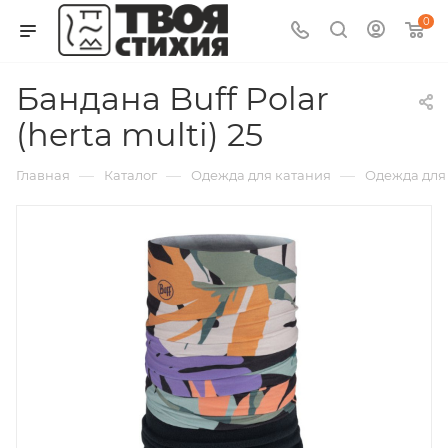
0
Бандана Buff Polar
(herta multi) 25
—
—
—
Главная
Каталог
Одежда для катания
Одежда для