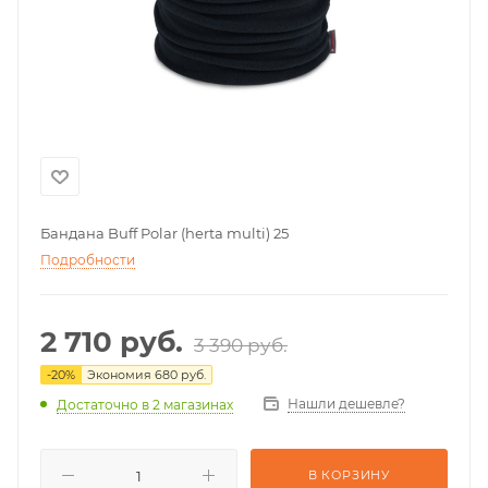
Бандана Buff Polar (herta multi) 25
Подробности
2 710
руб.
3 390
руб.
-
20
%
Экономия
680
руб.
Нашли дешевле?
Достаточно
в 2 магазинах
В КОРЗИНУ