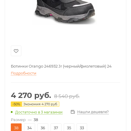
Ботинки Orango 246932 Jr (черный/фиолетовый) 24
Подробности
4 270
руб.
8 540
руб.
-
50
%
Экономия
4 270
руб.
Нашли дешевле?
Достаточно
в 3 магазинах
Размер
—
38
38
34
36
37
35
33