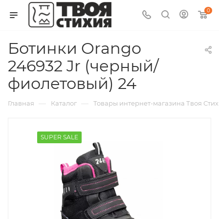
0
Ботинки Orango
246932 Jr (черный/
фиолетовый) 24
—
—
Главная
Каталог
Товары интернет-магазина Твоя Сти
SUPER SALE