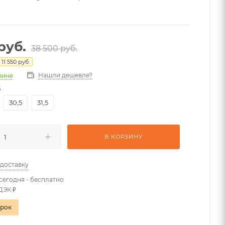
руб.
38 500
руб.
я
11 550
руб.
Нашли дешевле?
азине
5
30,5
31,5
В КОРЗИНУ
 доставку
сегодня - бесплатно
ДЭК ₽
арок