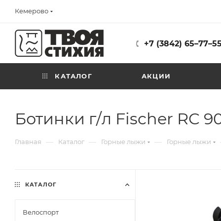
Кемерово
+7 (3842) 65–77–5
КАТАЛОГ
АКЦИИ
Ботинки г/л Fischer RC 90
—
—
—
Главная
Каталог
Горные лыжи
Горные лыжи
КАТАЛОГ
Велоспорт