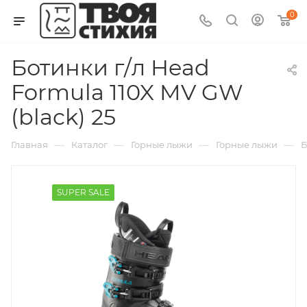
0
Ботинки г/л Head
Formula 110X MV GW
(black) 25
—
—
—
—
Главная
Каталог
Горные лыжи
Горные лыжи
Б
SUPER SALE