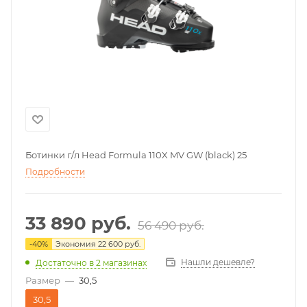
Ботинки г/л Head Formula 110X MV GW (black) 25
Подробности
33 890
руб.
56 490
руб.
-
40
%
Экономия
22 600
руб.
Нашли дешевле?
Достаточно
в 2 магазинах
Размер
—
30,5
30,5