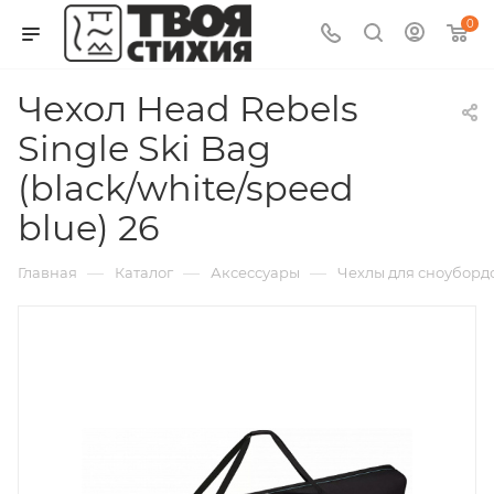
0
Чехол Head Rebels
Single Ski Bag
(black/white/speed
blue) 26
—
—
—
Главная
Каталог
Аксессуары
Чехлы для сноуборд