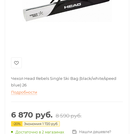
Чехол Head Rebels Single Ski Bag (black/white/speed
blue) 26
Подробности
6 870
руб.
8 590
руб.
-
20
%
Экономия
1 720
руб.
Нашли дешевле?
Достаточно
в 2 магазинах